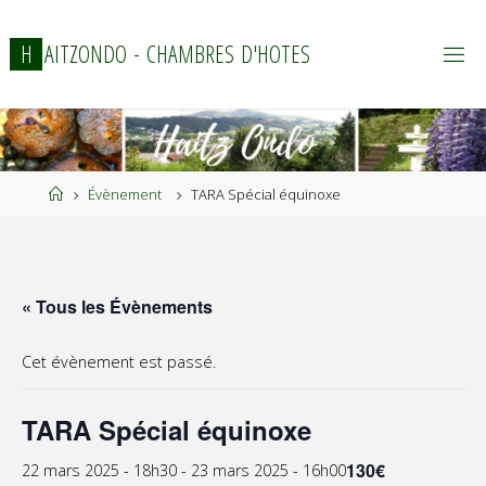
Skip
to
H
A
I
T
Z
O
N
D
O
-
C
H
A
M
B
R
E
S
D
'
H
O
T
E
S
content
Home
Évènement
TARA Spécial équinoxe
« Tous les Évènements
Cet évènement est passé.
TARA Spécial équinoxe
130€
22 mars 2025 - 18h30
-
23 mars 2025 - 16h00