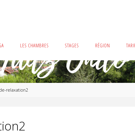
GA
LES CHAMBRES
STAGES
RÉGION
TARI
e-relaxation2
tion2