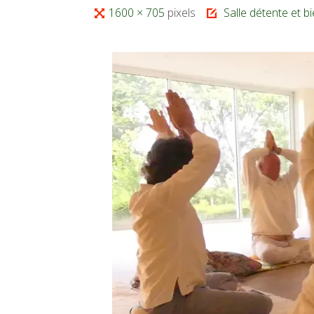
Full
1600 × 705
pixels
Salle détente et b
size