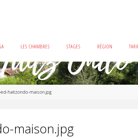
GA
LES CHAMBRES
STAGES
RÉGION
TARI
ed-haitzondo-maison.jpg
do-maison.jpg