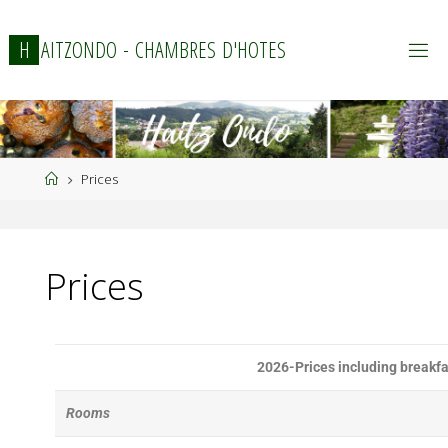
H
A
I
T
Z
O
N
D
O
-
C
H
A
M
B
R
E
S
D
'
H
O
T
E
S
Prices
Prices
2026-Prices including breakf
Rooms