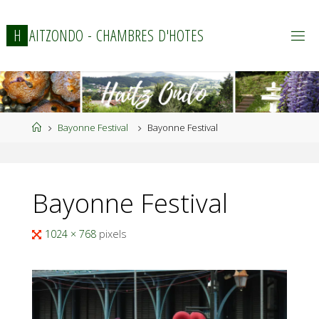
Skip
to
H
A
I
T
Z
O
N
D
O
-
C
H
A
M
B
R
E
S
D
'
H
O
T
E
S
content
Home
Bayonne Festival
Bayonne Festival
Bayonne Festival
Full
1024 × 768
pixels
size