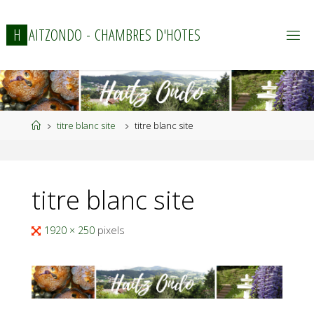
Skip
to
H
A
I
T
Z
O
N
D
O
-
C
H
A
M
B
R
E
S
D
'
H
O
T
E
S
content
Home
titre blanc site
titre blanc site
titre blanc site
Full
1920 × 250
pixels
size